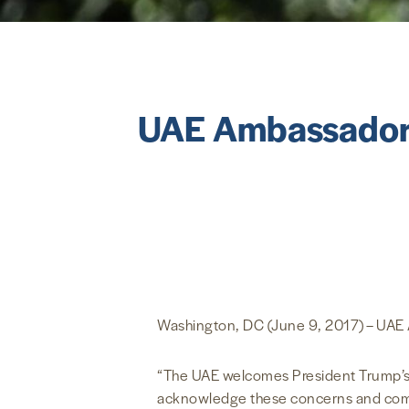
UAE Ambassador 
Washington, DC (June 9, 2017) – UAE A
“The UAE welcomes President Trump’s le
acknowledge these concerns and commit 