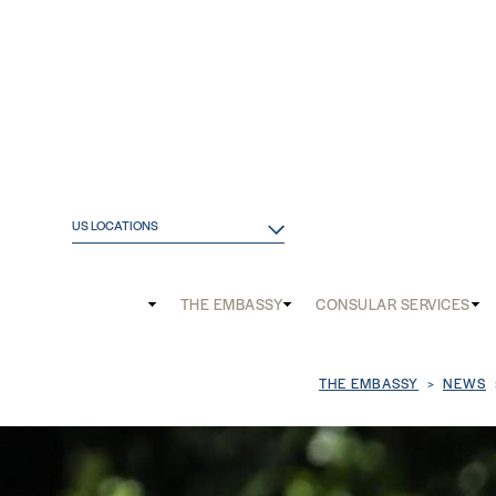
US LOCATIONS
Main
THE EMBASSY
CONSULAR SERVICES
and
Mobile
Breadcrum
THE EMBASSY
NEWS
menu