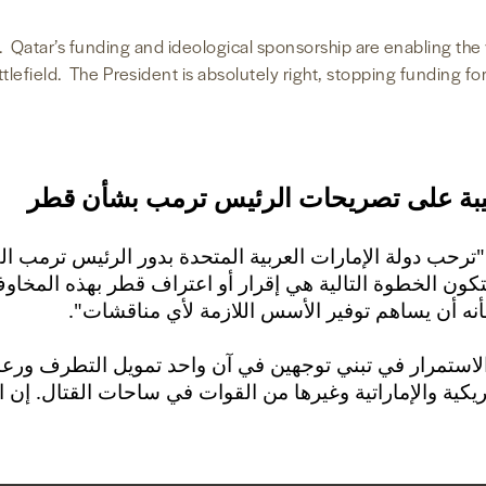
. Qatar’s funding and ideological sponsorship are enabling the
ttlefield. The President is absolutely right, stopping funding f
يبة على تصريحات الرئيس ترمب بشأن قطر
طن، دي سي، (9 يونيو 2017) - "ترحب دولة الإمارات العربية المتحدة بدور الر
تكون الخطوة التالية هي إقرار أو اعتراف قطر بهذه المخاوف
ن شأنه أن يساهم توفير الأسس اللازمة لأي مناقشات
لاستمرار في تبني توجهين في آن واحد تمويل التطرف ورعاية
يكية والإماراتية وغيرها من القوات في ساحات القتال. إ